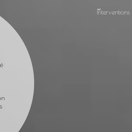
Interventions
mé
on
s